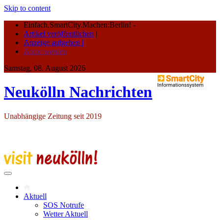
Skip to content
Einfach.SmartCity.Machen:Berlin!
-
Artikel veröffentlichen
|
Anzeige aufgeben |
Autor werden
Samstag, 08. August 2026
Neukölln Nachrichten
Unabhängige Zeitung seit 2019
Aktuell
SOS Notrufe
Wetter Aktuell