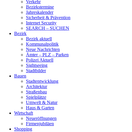
Verkehr
Bezirkstermine
Jahreskalender
Sicherheit & Prävention
Internet Security
SEARCH – SUCHEN
Bezirk
Bezirk aktuell
Kommunalpolitik
Neue Nachrichten
Ämter – PLZ – Parken
Polizei Aktuell
Sightseeing
Stadtbilder
Bauen
Stadtentwicklung
Architektur
Straßenbau
Spielplätze
Umwelt & Natur
Haus & Garten
Wirtschaft
Neueröffnungen
Firmenjubiläen
Shopping