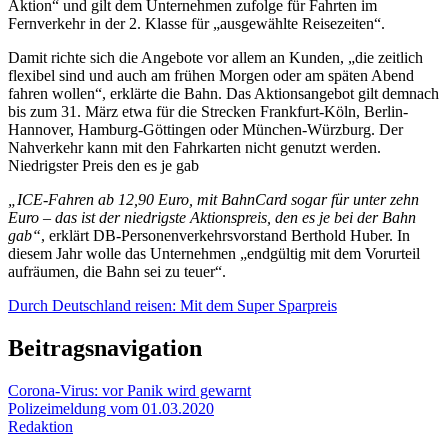
Aktion“ und gilt dem Unternehmen zufolge für Fahrten im
Fernverkehr in der 2. Klasse für „ausgewählte Reisezeiten“.
Damit richte sich die Angebote vor allem an Kunden, „die zeitlich
flexibel sind und auch am frühen Morgen oder am späten Abend
fahren wollen“, erklärte die Bahn. Das Aktionsangebot gilt demnach
bis zum 31. März etwa für die Strecken Frankfurt-Köln, Berlin-
Hannover, Hamburg-Göttingen oder München-Würzburg. Der
Nahverkehr kann mit den Fahrkarten nicht genutzt werden.
Niedrigster Preis den es je gab
„ICE-Fahren ab 12,90 Euro, mit BahnCard sogar für unter zehn
Euro – das ist der niedrigste Aktionspreis, den es je bei der Bahn
gab“
, erklärt DB-Personenverkehrsvorstand Berthold Huber. In
diesem Jahr wolle das Unternehmen „endgültig mit dem Vorurteil
aufräumen, die Bahn sei zu teuer“.
Durch Deutschland reisen: Mit dem Super Sparpreis
Beitragsnavigation
Corona-Virus: vor Panik wird gewarnt
Polizeimeldung vom 01.03.2020
Redaktion