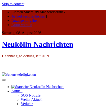
Skip to content
Einfach.SmartCity.Machen:Berlin!
-
Artikel veröffentlichen
|
Anzeige aufgeben |
Autor werden
Samstag, 08. August 2026
Neukölln Nachrichten
Unabhängige Zeitung seit 2019
Aktuell
SOS Notrufe
Wetter Aktuell
Verkehr