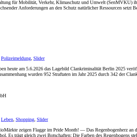
altung für Mobilität, Verkehr, Klimaschutz und Umwelt (SenMVKU) ihre
chsender Anforderungen an den Schutz natürlicher Ressourcen setzt B
,
Polizeimeldung
,
Slider
aben heute am 5.6.2026 das Lagebild Clankriminalität Berlin 2025 verö
sammenhang wurden 952 Straftaten im Jahr 2025 durch 342 der Clankrim
GmbH
,
Leben
,
Shopping
,
Slider
 BioMärkte zeigen Flagge im Pride Month! — Das Regenbogenherz an 
bol. Es trägt gleich zwei Botschaften: Die Farben des Regenbogens st