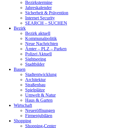
Bezirkstermine
Jahreskalender
Sicherheit & Prävention
Internet Security
SEARCH – SUCHEN
Bezirk
Bezirk aktuell
Kommunalpolitik
Neue Nachrichten
Ämter – PLZ – Parken
Polizei Aktuell
Sightseeing
Stadtbilder
Bauen
Stadtentwicklung
Architektur
Straßenbau
Spielplätze
Umwelt & Natur
Haus & Garten
Wirtschaft
Neueröffnungen
Firmenjubiläen
Shopping
Shopping-Center