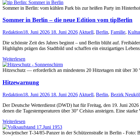
Sommer in Berlin: vom kühlen Park bis zur heißen Party im Hinterho
Sommer in Berlin – die neue Edition vom tipBerlin
Redaktion
18. Juni 2026
18. Juni 2026
Aktuell
,
Berlin
,
Familie
,
Kultu
Die schönste Zeit des Jahres beginnt – und Berlin blüht auf. Freibäd
Highlights prägen das Stadtbild und schaffen ein einzigartiges Leben
Weiterlesen
Hitzeschutz — erforderlich an mindestens 20 Hitzetagen mit über 30 °
Hitzewarnung
Redaktion
18. Juni 2026
18. Juni 2026
Aktuell
,
Berlin
,
Bezirk Neuköl
Der Deutsche Wetterdienst (DWD) hat für Freitag, den 19. Juni 2026 
denen die Tagestemperaturen über 30° Celsius ansteigen. Eine starke
Weiterlesen
Sowjetischer T-34/85-Panzer in der Schützenstraße in Berlin - Fot