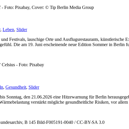
f - Foto: Pixabay, Cover: © Tip Berlin Media Group
r
,
Leben
,
Slider
er und Festivals, lauschige Orte und Ausflugsrestaurants, künstlerische
sgefühl. Die am 19. Juni erscheinende neue Edition Sommer in Berlin f
 Celsius - Foto: Pixabay
ln
,
Gesundheit
,
Slider
bis Sonntag, den 21.06.2026 eine Hitzewarnung für Berlin herausgegebe
 Wärmebelastung verstärkt mögliche gesundheitliche Risiken, vor allem
o: Bundesarchiv, B 145 Bild-F005191-0040 / CC-BY-SA 3.0