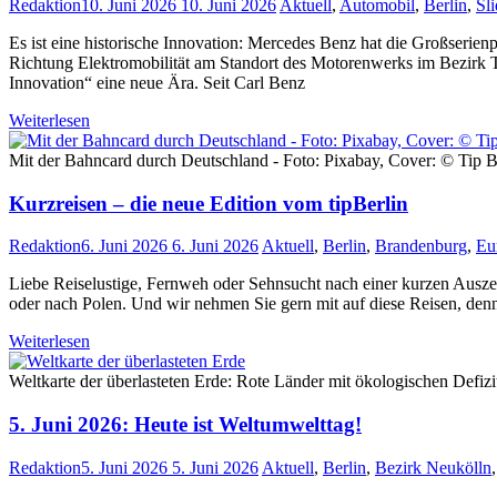
Redaktion
10. Juni 2026
10. Juni 2026
Aktuell
,
Automobil
,
Berlin
,
Sli
Es ist eine historische Innovation: Mercedes Benz hat die Großseri
Richtung Elektromobilität am Standort des Motorenwerks im Bezirk T
Innovation“ eine neue Ära. Seit Carl Benz
Weiterlesen
Mit der Bahncard durch Deutschland - Foto: Pixabay, Cover: © Tip 
Kurzreisen – die neue Edition vom tipBerlin
Redaktion
6. Juni 2026
6. Juni 2026
Aktuell
,
Berlin
,
Brandenburg
,
Eu
Liebe Reiselustige, Fernweh oder Sehnsucht nach einer kurzen Auszei
oder nach Polen. Und wir nehmen Sie gern mit auf diese Reisen, denn 
Weiterlesen
Weltkarte der überlasteten Erde: Rote Länder mit ökologischen Defi
5. Juni 2026: Heute ist Weltumwelttag!
Redaktion
5. Juni 2026
5. Juni 2026
Aktuell
,
Berlin
,
Bezirk Neukölln