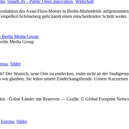
der
,
SmartCity - Public Open Innovation
,
Wirtschaft
enproduktion des Axial-Fluss-Motors in Berlin-Marienfelde aufgenommen
empelhof-Schöneberg geht damit einen entscheidenden Schritt weiter. 
Berlin Media Group
ropa
,
Slider
t? Der Wunsch, neue Orte zu entdecken, endet nicht an der Stadtgrenze.
wir glauben, Sie teilen unsere Entdeckungsfreude. Unsere Kurzreisen ri
ziten - Grüne Länder mit Reserven — Grafik: © Global Footprint Netwo
,
Europa
,
Slider