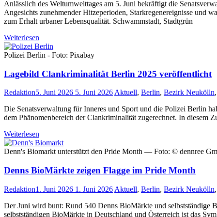
Anlässlich des Weltumwelttages am 5. Juni bekräftigt die Senatsverw
Angesichts zunehmender Hitzeperioden, Starkregenereignisse und wa
zum Erhalt urbaner Lebensqualität. Schwammstadt, Stadtgrün
Weiterlesen
Polizei Berlin - Foto: Pixabay
Lagebild Clankriminalität Berlin 2025 veröffentlicht
Redaktion
5. Juni 2026
5. Juni 2026
Aktuell
,
Berlin
,
Bezirk Neukölln
Die Senatsverwaltung für Inneres und Sport und die Polizei Berlin h
dem Phänomenbereich der Clankriminalität zugerechnet. In diesem Zu
Weiterlesen
Denn's Biomarkt unterstützt den Pride Month — Foto: © dennree 
Denns BioMärkte zeigen Flagge im Pride Month
Redaktion
1. Juni 2026
1. Juni 2026
Aktuell
,
Berlin
,
Bezirk Neukölln
Der Juni wird bunt: Rund 540 Denns BioMärkte und selbstständige
selbstständigen BioMärkte in Deutschland und Österreich ist das Sym