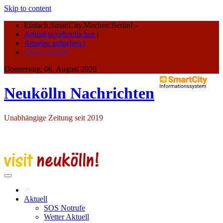
Skip to content
Einfach.SmartCity.Machen:Berlin!
-
Artikel veröffentlichen
|
Anzeige aufgeben |
Autor werden
Donnerstag, 06. August 2026
Neukölln Nachrichten
Unabhängige Zeitung seit 2019
Aktuell
SOS Notrufe
Wetter Aktuell