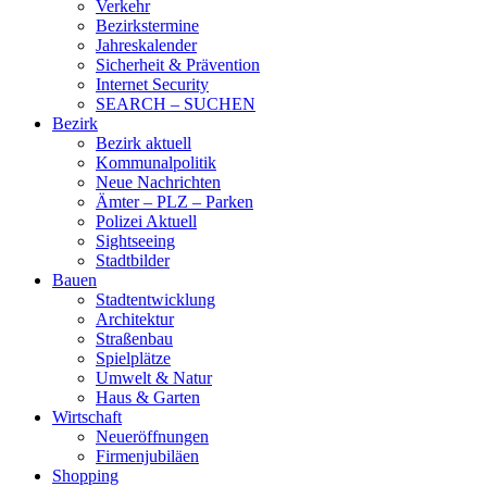
Verkehr
Bezirkstermine
Jahreskalender
Sicherheit & Prävention
Internet Security
SEARCH – SUCHEN
Bezirk
Bezirk aktuell
Kommunalpolitik
Neue Nachrichten
Ämter – PLZ – Parken
Polizei Aktuell
Sightseeing
Stadtbilder
Bauen
Stadtentwicklung
Architektur
Straßenbau
Spielplätze
Umwelt & Natur
Haus & Garten
Wirtschaft
Neueröffnungen
Firmenjubiläen
Shopping