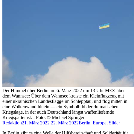
Der Himmel über Berlin am 6. März 2022 um 13 Uhr MEZ über
dem Wannsee: Über dem Wannsee kreiste ein Kleinflugzeug mit
einer ukrainischen Landesflagge im Schlepptau, und flog mitten in
eine Wolkenwand hinein — ein Symbolbild der dramatischen
Kriegslage, in der auch Deutschland längst waffenliefernde
Kriegspartei ist. - Foto: © Michael Springer
Redaktion
21. März 2022
22. März 2022
Berlin
,
Europa
,
Slider
In Berlin gibt es eine Welle der Hilfsbereitschaft und Solidarität für