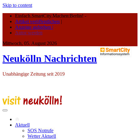
Skip to content
Einfach.SmartCity.Machen:Berlin!
-
Artikel veröffentlichen
|
Anzeige aufgeben |
Autor werden
Mittwoch, 05. August 2026
Neukölln Nachrichten
Unabhängige Zeitung seit 2019
Aktuell
SOS Notrufe
Wetter Aktuell