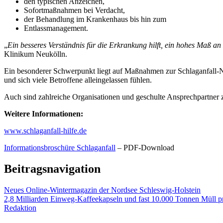
den typischen Anzeichen,
Sofortmaßnahmen bei Verdacht,
der Behandlung im Krankenhaus bis hin zum
Entlassmanagement.
„
Ein besseres Verständnis für die Erkrankung hilft, ein hohes Maß a
Klinikum Neukölln.
Ein besonderer Schwerpunkt liegt auf Maßnahmen zur Schlaganfall-Nac
und sich viele Betroffene alleingelassen fühlen.
Auch sind zahlreiche Organisationen und geschulte Ansprechpartner zu
Weitere Informationen:
www.schlaganfall-hilfe.de
Informationsbroschüre Schlaganfall
– PDF-Download
Beitragsnavigation
Neues Online-Wintermagazin der Nordsee Schleswig-Holstein
2,8 Milliarden Einweg-Kaffeekapseln und fast 10.000 Tonnen Müll p
Redaktion