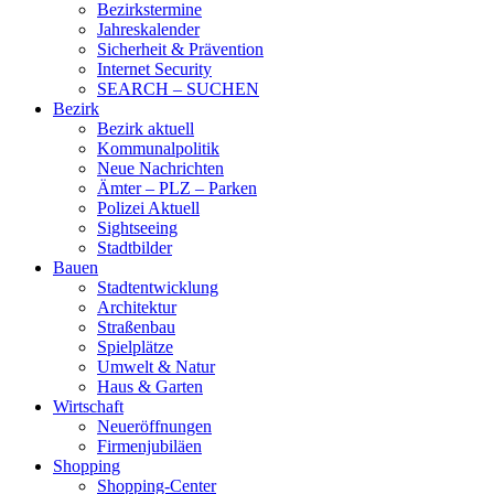
Bezirkstermine
Jahreskalender
Sicherheit & Prävention
Internet Security
SEARCH – SUCHEN
Bezirk
Bezirk aktuell
Kommunalpolitik
Neue Nachrichten
Ämter – PLZ – Parken
Polizei Aktuell
Sightseeing
Stadtbilder
Bauen
Stadtentwicklung
Architektur
Straßenbau
Spielplätze
Umwelt & Natur
Haus & Garten
Wirtschaft
Neueröffnungen
Firmenjubiläen
Shopping
Shopping-Center