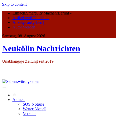
Skip to content
Einfach.SmartCity.Machen:Berlin!
-
Artikel veröffentlichen
|
Anzeige aufgeben |
Autor werden
Samstag, 08. August 2026
Neukölln Nachrichten
Unabhängige Zeitung seit 2019
Aktuell
SOS Notrufe
Wetter Aktuell
Verkehr