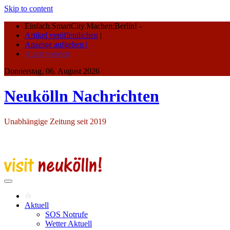
Skip to content
Einfach.SmartCity.Machen:Berlin!
-
Artikel veröffentlichen
|
Anzeige aufgeben |
Autor werden
Donnerstag, 06. August 2026
Neukölln Nachrichten
Unabhängige Zeitung seit 2019
Aktuell
SOS Notrufe
Wetter Aktuell