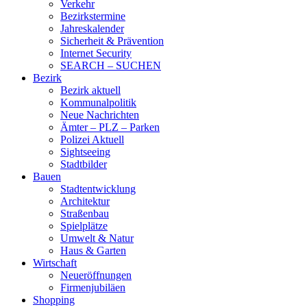
Verkehr
Bezirkstermine
Jahreskalender
Sicherheit & Prävention
Internet Security
SEARCH – SUCHEN
Bezirk
Bezirk aktuell
Kommunalpolitik
Neue Nachrichten
Ämter – PLZ – Parken
Polizei Aktuell
Sightseeing
Stadtbilder
Bauen
Stadtentwicklung
Architektur
Straßenbau
Spielplätze
Umwelt & Natur
Haus & Garten
Wirtschaft
Neueröffnungen
Firmenjubiläen
Shopping