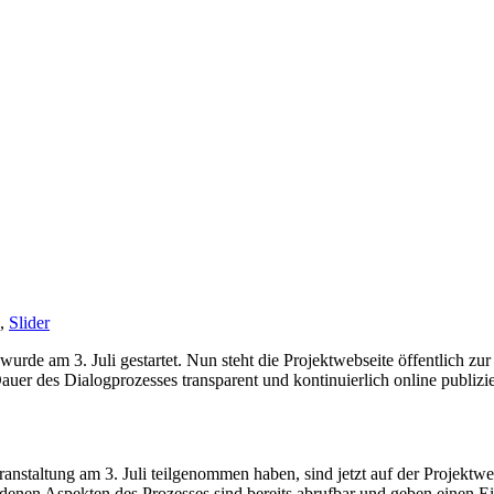
,
Slider
rde am 3. Juli gestartet. Nun steht die Projektwebseite öffentlich zu
uer des Dialogprozesses transparent und kontinuierlich online publizi
ranstaltung am 3. Juli teilgenommen haben, sind jetzt auf der Projekt
edenen Aspekten des Prozesses sind bereits abrufbar und geben einen