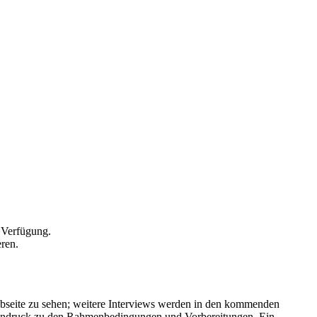
r Verfügung.
eren.
webseite zu sehen; weitere Interviews werden in den kommenden
 Eindruck zu den Rahmenbedingungen und Vorbereitungen. Ein