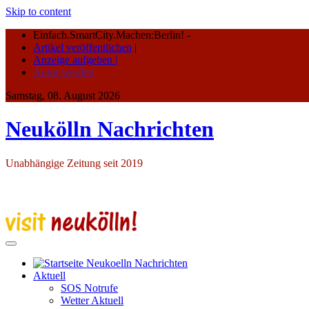
Skip to content
Einfach.SmartCity.Machen:Berlin!
-
Artikel veröffentlichen
|
Anzeige aufgeben |
Autor werden
Samstag, 08. August 2026
Neukölln Nachrichten
Unabhängige Zeitung seit 2019
Aktuell
SOS Notrufe
Wetter Aktuell