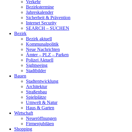
Verkehr
Bezirkstermine
Jahreskalender
Sicherheit & Prävention
Internet Security
SEARCH – SUCHEN
Bezirk
Bezirk aktuell
Kommunalpolitik
Neue Nachrichten
Ämter – PLZ – Parken
Polizei Aktuell
Sightseeing
Stadtbilder
Bauen
Stadtentwicklung
Architektur
Straßenbau
Spielplätze
Umwelt & Natur
Haus & Garten
Wirtschaft
Neueröffnungen
Firmenjubiläen
Shopping