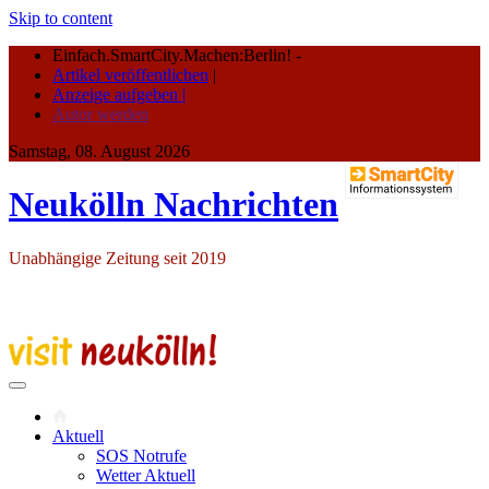
Skip to content
Einfach.SmartCity.Machen:Berlin!
-
Artikel veröffentlichen
|
Anzeige aufgeben |
Autor werden
Samstag, 08. August 2026
Neukölln Nachrichten
Unabhängige Zeitung seit 2019
Aktuell
SOS Notrufe
Wetter Aktuell