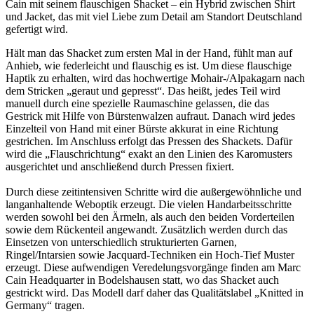
Cain mit seinem flauschigen Shacket – ein Hybrid zwischen Shirt
und Jacket, das mit viel Liebe zum Detail am Standort Deutschland
gefertigt wird.
Hält man das Shacket zum ersten Mal in der Hand, fühlt man auf
Anhieb, wie federleicht und flauschig es ist. Um diese flauschige
Haptik zu erhalten, wird das hochwertige Mohair-/Alpakagarn nach
dem Stricken „geraut und gepresst“. Das heißt, jedes Teil wird
manuell durch eine spezielle Raumaschine gelassen, die das
Gestrick mit Hilfe von Bürstenwalzen aufraut. Danach wird jedes
Einzelteil von Hand mit einer Bürste akkurat in eine Richtung
gestrichen. Im Anschluss erfolgt das Pressen des Shackets. Dafür
wird die „Flauschrichtung“ exakt an den Linien des Karomusters
ausgerichtet und anschließend durch Pressen fixiert.
Durch diese zeitintensiven Schritte wird die außergewöhnliche und
langanhaltende Weboptik erzeugt. Die vielen Handarbeitsschritte
werden sowohl bei den Ärmeln, als auch den beiden Vorderteilen
sowie dem Rückenteil angewandt. Zusätzlich werden durch das
Einsetzen von unterschiedlich strukturierten Garnen,
Ringel/Intarsien sowie Jacquard-Techniken ein Hoch-Tief Muster
erzeugt. Diese aufwendigen Veredelungsvorgänge finden am Marc
Cain Headquarter in Bodelshausen statt, wo das Shacket auch
gestrickt wird. Das Modell darf daher das Qualitätslabel „Knitted in
Germany“ tragen.