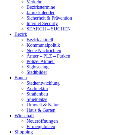
Verkehr
Bezirkstermine
Jahreskalender
Sicherheit & Prävention
Internet Security
SEARCH – SUCHEN
Bezirk
Bezirk aktuell
Kommunalpolitik
Neue Nachrichten
Ämter – PLZ – Parken
Polizei Aktuell
Sightseeing
Stadtbilder
Bauen
Stadtentwicklung
Architektur
Straßenbau
Spielplätze
Umwelt & Natur
Haus & Garten
Wirtschaft
Neueröffnungen
Firmenjubiläen
Shopping