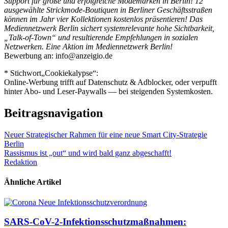
Support für große und erfolgreiche Modemarken in Berlin! 12
ausgewählte Strickmode-Boutiquen in Berliner Geschäftsstraßen
können im Jahr vier Kollektionen kostenlos präsentieren! Das
Mediennetzwerk Berlin sichert systemrelevante hohe Sichtbarkeit,
„Talk-of-Town“ und resultierende Empfehlungen in sozialen
Netzwerken.
Eine Aktion im Mediennetzwerk Berlin!
Bewerbung an: info@anzeigio.de
* Stichwort„Cookiekalypse“:
Online-Werbung trifft auf Datenschutz & Adblocker, oder verpufft
hinter Abo- und Leser-Paywalls — bei steigenden Systemkosten.
Beitragsnavigation
Neuer Strategischer Rahmen für eine neue Smart City-Strategie
Berlin
Rassismus ist „out“ und wird bald ganz abgeschafft!
Redaktion
Ähnliche Artikel
SARS-CoV-2-Infektionsschutzmaßnahmen: