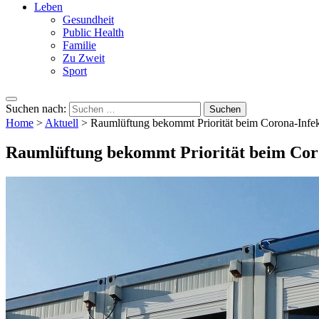
Leben
Gesundheit
Public Health
Familie
Zu Zweit
Sport
Suchen nach:
Home
>
Aktuell
>
Raumlüftung bekommt Priorität beim Corona-Infek
Raumlüftung bekommt Priorität beim Coro