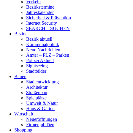
Verkehr
Bezirkstermine
Jahreskalender
Sicherheit & Prävention
Internet Security
SEARCH – SUCHEN
Bezirk
Bezirk aktuell
Kommunalpolitik
Neue Nachrichten
Ämter – PLZ – Parken
Polizei Aktuell
Sightseeing
Stadtbilder
Bauen
Stadtentwicklung
Architektur
Straßenbau
Spielplätze
Umwelt & Natur
Haus & Garten
Wirtschaft
Neueröffnungen
Firmenjubiläen
Shopping