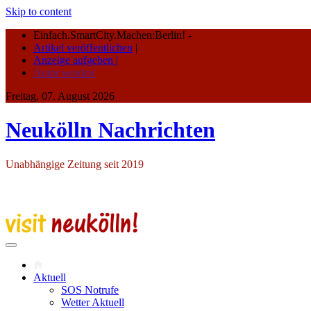
Skip to content
Einfach.SmartCity.Machen:Berlin!
-
Artikel veröffentlichen
|
Anzeige aufgeben |
Autor werden
Freitag, 07. August 2026
Neukölln Nachrichten
Unabhängige Zeitung seit 2019
Aktuell
SOS Notrufe
Wetter Aktuell