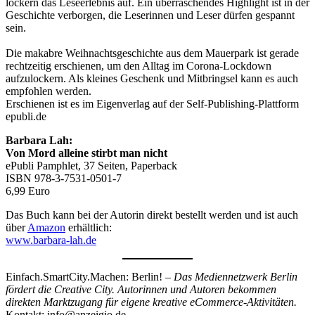
lockern das Leseerlebnis auf. Ein überraschendes Highlight ist in der
Geschichte verborgen, die Leserinnen und Leser dürfen gespannt
sein.
Die makabre Weihnachtsgeschichte aus dem Mauerpark ist gerade
rechtzeitig erschienen, um den Alltag im Corona-Lockdown
aufzulockern. Als kleines Geschenk und Mitbringsel kann es auch
empfohlen werden.
Erschienen ist es im Eigenverlag auf der Self-Publishing-Plattform
epubli.de
Barbara Lah:
Von Mord alleine stirbt man nicht
ePubli Pamphlet, 37 Seiten, Paperback
ISBN 978-3-7531-0501-7
6,99 Euro
Das Buch kann bei der Autorin direkt bestellt werden und ist auch
über
Amazon
erhältlich:
www.barbara-lah.de
Einfach.SmartCity.Machen: Berlin! –
Das Mediennetzwerk Berlin
fördert die Creative City. Autorinnen und Autoren bekommen
direkten Marktzugang für eigene kreative eCommerce-Aktivitäten.
Kontakt: info@anzeigio.de