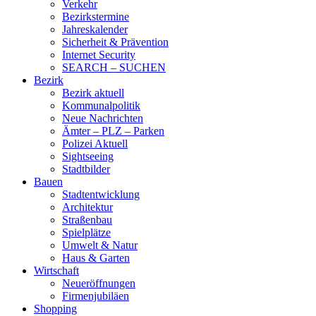
Verkehr
Bezirkstermine
Jahreskalender
Sicherheit & Prävention
Internet Security
SEARCH – SUCHEN
Bezirk
Bezirk aktuell
Kommunalpolitik
Neue Nachrichten
Ämter – PLZ – Parken
Polizei Aktuell
Sightseeing
Stadtbilder
Bauen
Stadtentwicklung
Architektur
Straßenbau
Spielplätze
Umwelt & Natur
Haus & Garten
Wirtschaft
Neueröffnungen
Firmenjubiläen
Shopping