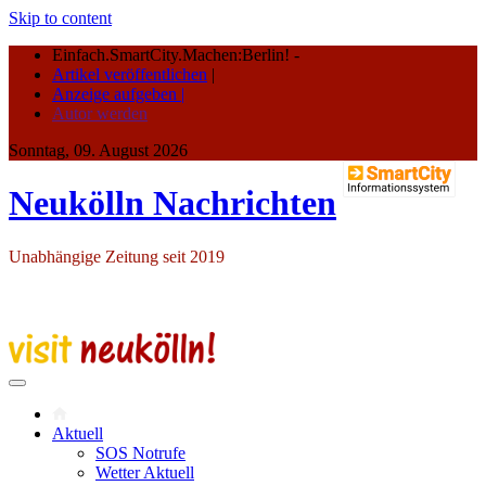
Skip to content
Einfach.SmartCity.Machen:Berlin!
-
Artikel veröffentlichen
|
Anzeige aufgeben |
Autor werden
Sonntag, 09. August 2026
Neukölln Nachrichten
Unabhängige Zeitung seit 2019
Aktuell
SOS Notrufe
Wetter Aktuell