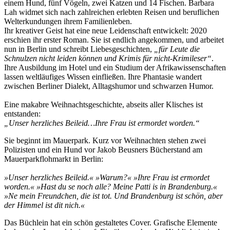
einem Hund, fünf Vögeln, zwei Katzen und 14 Fischen. Barbara
Lah widmet sich nach zahlreichen erlebten Reisen und beruflichen
Welterkundungen ihrem Familienleben.
Ihr kreativer Geist hat eine neue Leidenschaft entwickelt: 2020
erschien ihr erster Roman. Sie ist endlich angekommen, und arbeitet
nun in Berlin und schreibt Liebesgeschichten,
„für Leute die
Schnulzen nicht leiden können und Krimis für nicht-Krimileser“
.
Ihre Ausbildung im Hotel und ein Studium der Afrikawissenschaften
lassen weltläufiges Wissen einfließen. Ihre Phantasie wandert
zwischen Berliner Dialekt, Alltagshumor und schwarzen Humor.
Eine makabre Weihnachtsgeschichte, abseits aller Klisches ist
entstanden:
„Unser herzliches Beileid…Ihre Frau ist ermordet worden.“
Sie beginnt im Mauerpark. Kurz vor Weihnachten stehen zwei
Polizisten und ein Hund vor Jakob Beusners Bücherstand am
Mauerparkflohmarkt in Berlin:
»Unser herzliches Beileid.« »Warum?« »Ihre Frau ist ermordet
worden.« »Hast du se noch alle? Meine Patti is in Brandenburg.«
»Ne mein Freundchen, die ist tot. Und Brandenburg ist schön, aber
der Himmel ist dit nich.«
Das Büchlein hat ein schön gestaltetes Cover. Grafische Elemente