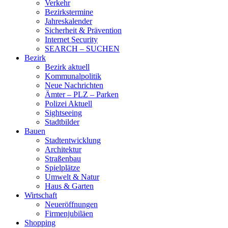
Verkehr
Bezirkstermine
Jahreskalender
Sicherheit & Prävention
Internet Security
SEARCH – SUCHEN
Bezirk
Bezirk aktuell
Kommunalpolitik
Neue Nachrichten
Ämter – PLZ – Parken
Polizei Aktuell
Sightseeing
Stadtbilder
Bauen
Stadtentwicklung
Architektur
Straßenbau
Spielplätze
Umwelt & Natur
Haus & Garten
Wirtschaft
Neueröffnungen
Firmenjubiläen
Shopping