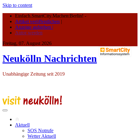
Skip to content
Einfach.SmartCity.Machen:Berlin!
-
Artikel veröffentlichen
|
Anzeige aufgeben |
Autor werden
Freitag, 07. August 2026
Neukölln Nachrichten
Unabhängige Zeitung seit 2019
Aktuell
SOS Notrufe
Wetter Aktuell