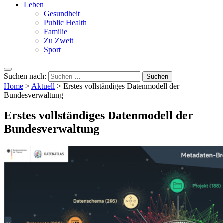
Leben
Gesundheit
Public Health
Familie
Zu Zweit
Sport
Suchen nach:
Home
>
Aktuell
>
Erstes vollständiges Datenmodell der
Bundesverwaltung
Erstes vollständiges Datenmodell der
Bundesverwaltung