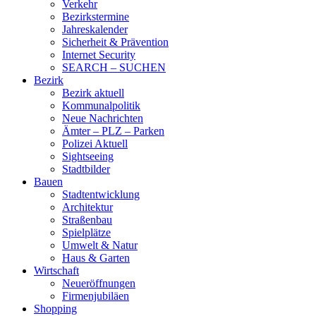
Verkehr
Bezirkstermine
Jahreskalender
Sicherheit & Prävention
Internet Security
SEARCH – SUCHEN
Bezirk
Bezirk aktuell
Kommunalpolitik
Neue Nachrichten
Ämter – PLZ – Parken
Polizei Aktuell
Sightseeing
Stadtbilder
Bauen
Stadtentwicklung
Architektur
Straßenbau
Spielplätze
Umwelt & Natur
Haus & Garten
Wirtschaft
Neueröffnungen
Firmenjubiläen
Shopping