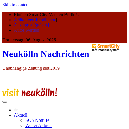
Skip to content
Einfach.SmartCity.Machen:Berlin!
-
Artikel veröffentlichen
|
Anzeige aufgeben |
Autor werden
Donnerstag, 06. August 2026
Neukölln Nachrichten
Unabhängige Zeitung seit 2019
Aktuell
SOS Notrufe
Wetter Aktuell