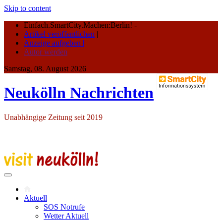
Skip to content
Einfach.SmartCity.Machen:Berlin!
-
Artikel veröffentlichen
|
Anzeige aufgeben |
Autor werden
Samstag, 08. August 2026
Neukölln Nachrichten
Unabhängige Zeitung seit 2019
Aktuell
SOS Notrufe
Wetter Aktuell