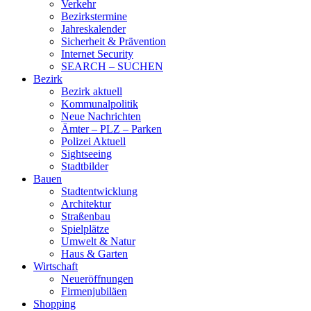
Verkehr
Bezirkstermine
Jahreskalender
Sicherheit & Prävention
Internet Security
SEARCH – SUCHEN
Bezirk
Bezirk aktuell
Kommunalpolitik
Neue Nachrichten
Ämter – PLZ – Parken
Polizei Aktuell
Sightseeing
Stadtbilder
Bauen
Stadtentwicklung
Architektur
Straßenbau
Spielplätze
Umwelt & Natur
Haus & Garten
Wirtschaft
Neueröffnungen
Firmenjubiläen
Shopping