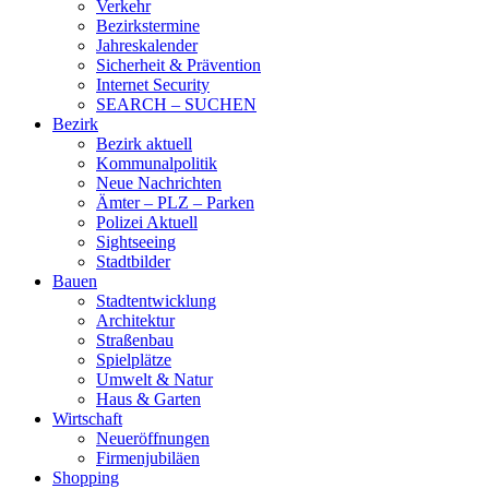
Verkehr
Bezirkstermine
Jahreskalender
Sicherheit & Prävention
Internet Security
SEARCH – SUCHEN
Bezirk
Bezirk aktuell
Kommunalpolitik
Neue Nachrichten
Ämter – PLZ – Parken
Polizei Aktuell
Sightseeing
Stadtbilder
Bauen
Stadtentwicklung
Architektur
Straßenbau
Spielplätze
Umwelt & Natur
Haus & Garten
Wirtschaft
Neueröffnungen
Firmenjubiläen
Shopping