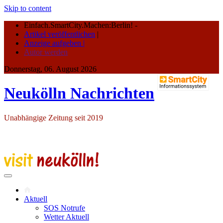
Skip to content
Einfach.SmartCity.Machen:Berlin!
-
Artikel veröffentlichen
|
Anzeige aufgeben |
Autor werden
Donnerstag, 06. August 2026
Neukölln Nachrichten
Unabhängige Zeitung seit 2019
Aktuell
SOS Notrufe
Wetter Aktuell