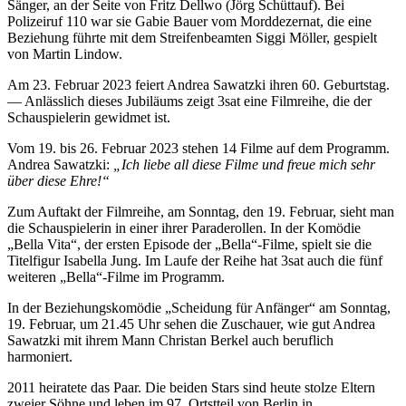
Sänger, an der Seite von Fritz Dellwo (Jörg Schüttauf). Bei
Polizeiruf 110 war sie Gabie Bauer vom Morddezernat, die eine
Beziehung führte mit dem Streifenbeamten Siggi Möller, gespielt
von Martin Lindow.
Am 23. Februar 2023 feiert Andrea Sawatzki ihren 60. Geburtstag.
— Anlässlich dieses Jubiläums zeigt 3sat eine Filmreihe, die der
Schauspielerin gewidmet ist.
Vom 19. bis 26. Februar 2023 stehen 14 Filme auf dem Programm.
Andrea Sawatzki:
„Ich liebe all diese Filme und freue mich sehr
über diese Ehre!“
Zum Auftakt der Filmreihe, am Sonntag, den 19. Februar, sieht man
die Schauspielerin in einer ihrer Paraderollen. In der Komödie
„Bella Vita“, der ersten Episode der „Bella“-Filme, spielt sie die
Titelfigur Isabella Jung. Im Laufe der Reihe hat 3sat auch die fünf
weiteren „Bella“-Filme im Programm.
In der Beziehungskomödie „Scheidung für Anfänger“ am Sonntag,
19. Februar, um 21.45 Uhr sehen die Zuschauer, wie gut Andrea
Sawatzki mit ihrem Mann Christan Berkel auch beruflich
harmoniert.
2011 heiratete das Paar. Die beiden Stars sind heute stolze Eltern
zweier Söhne und leben im 97. Ortstteil von Berlin in