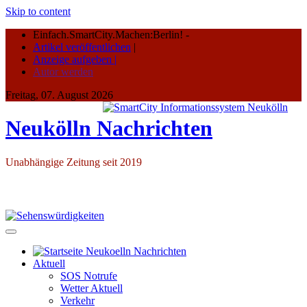
Skip to content
Einfach.SmartCity.Machen:Berlin!
-
Artikel veröffentlichen
|
Anzeige aufgeben |
Autor werden
Freitag, 07. August 2026
Neukölln Nachrichten
Unabhängige Zeitung seit 2019
Aktuell
SOS Notrufe
Wetter Aktuell
Verkehr