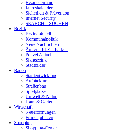
Bezirkstermine
Jahreskalender
Sicherheit & Prävention
Internet Security
SEARCH – SUCHEN
Bezirk
Bezirk aktuell
Kommunalpolitik
Neue Nachrichten
Ämter – PLZ – Parken
Polizei Aktuell
Sightseeing
Stadtbilder
Bauen
Stadtentwicklung
Architektur
Straßenbau
Spielplätze
Umwelt & Natur
Haus & Garten
Wirtschaft
Neueröffnungen
Firmenjubiläen
Shopping
Shopping-Center