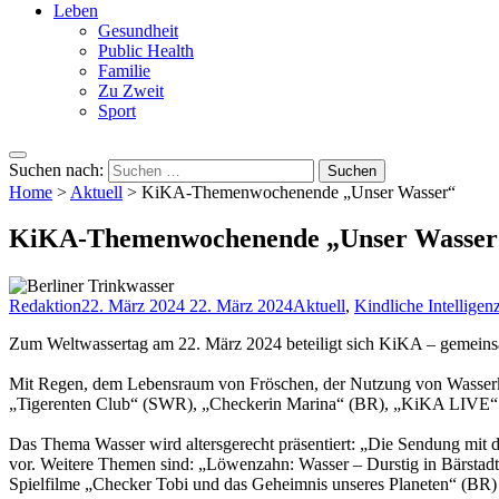
Leben
Gesundheit
Public Health
Familie
Zu Zweit
Sport
Suchen nach:
Home
>
Aktuell
>
KiKA-Themenwochenende „Unser Wasser“
KiKA-Themenwochenende „Unser Wasser
Redaktion
22. März 2024
22. März 2024
Aktuell
,
Kindliche Intelligen
Zum Weltwassertag am 22. März 2024 beteiligt sich KiKA – gemeinsa
Mit Regen, dem Lebensraum von Fröschen, der Nutzung von Wasserk
„Tigerenten Club“ (SWR), „Checkerin Marina“ (BR), „KiKA LIVE“
Das Thema Wasser wird altersgerecht präsentiert: „Die Sendung mi
vor. Weitere Themen sind: „Löwenzahn: Wasser – Durstig in Bärsta
Spielfilme „Checker Tobi und das Geheimnis unseres Planeten“ (BR) 