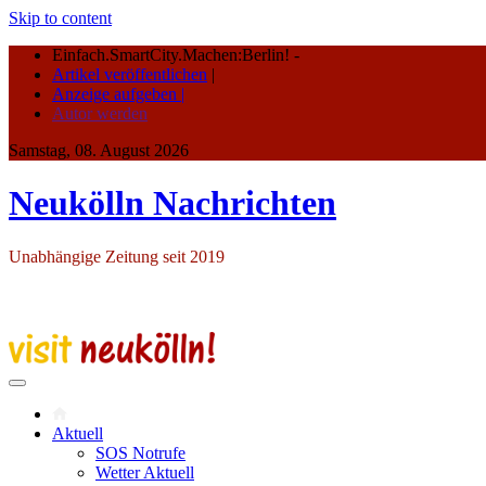
Skip to content
Einfach.SmartCity.Machen:Berlin!
-
Artikel veröffentlichen
|
Anzeige aufgeben |
Autor werden
Samstag, 08. August 2026
Neukölln Nachrichten
Unabhängige Zeitung seit 2019
Aktuell
SOS Notrufe
Wetter Aktuell