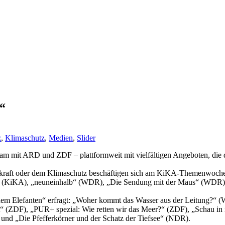
“
z
,
Klimaschutz
,
Medien
,
Slider
m mit ARD und ZDF – plattformweit mit vielfältigen Angeboten, die d
raft oder dem Klimaschutz beschäftigen sich am KiKA-Themenwochen
 (KiKA), „neuneinhalb“ (WDR), „Die Sendung mit der Maus“ (WDR), 
t dem Elefanten“ erfragt: „Woher kommt das Wasser aus der Leitung?
dt“ (ZDF), „PUR+ spezial: Wie retten wir das Meer?“ (ZDF), „Schau 
und „Die Pfefferkörner und der Schatz der Tiefsee“ (NDR).