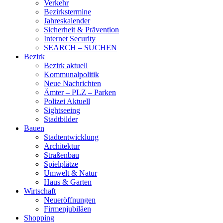
Verkehr
Bezirkstermine
Jahreskalender
Sicherheit & Prävention
Internet Security
SEARCH – SUCHEN
Bezirk
Bezirk aktuell
Kommunalpolitik
Neue Nachrichten
Ämter – PLZ – Parken
Polizei Aktuell
Sightseeing
Stadtbilder
Bauen
Stadtentwicklung
Architektur
Straßenbau
Spielplätze
Umwelt & Natur
Haus & Garten
Wirtschaft
Neueröffnungen
Firmenjubiläen
Shopping