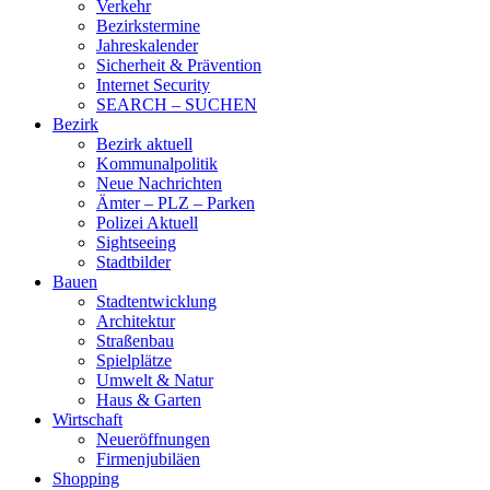
Verkehr
Bezirkstermine
Jahreskalender
Sicherheit & Prävention
Internet Security
SEARCH – SUCHEN
Bezirk
Bezirk aktuell
Kommunalpolitik
Neue Nachrichten
Ämter – PLZ – Parken
Polizei Aktuell
Sightseeing
Stadtbilder
Bauen
Stadtentwicklung
Architektur
Straßenbau
Spielplätze
Umwelt & Natur
Haus & Garten
Wirtschaft
Neueröffnungen
Firmenjubiläen
Shopping