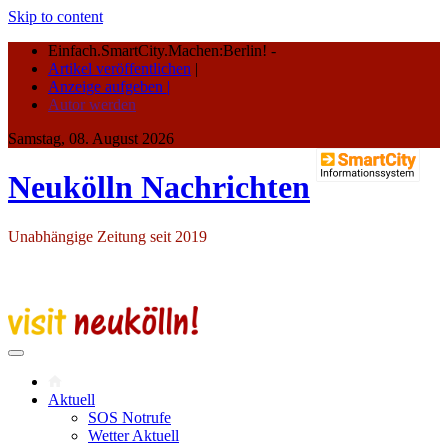
Skip to content
Einfach.SmartCity.Machen:Berlin!
-
Artikel veröffentlichen
|
Anzeige aufgeben |
Autor werden
Samstag, 08. August 2026
Neukölln Nachrichten
Unabhängige Zeitung seit 2019
Aktuell
SOS Notrufe
Wetter Aktuell