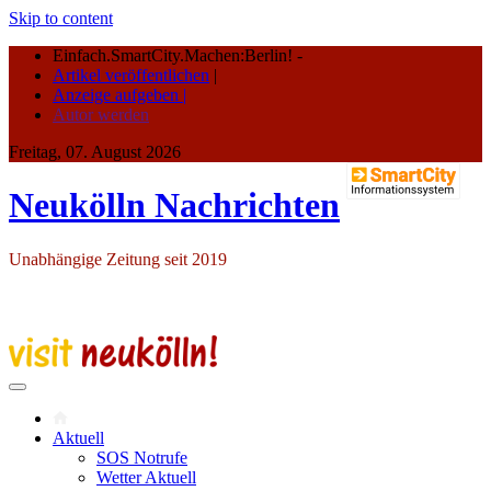
Skip to content
Einfach.SmartCity.Machen:Berlin!
-
Artikel veröffentlichen
|
Anzeige aufgeben |
Autor werden
Freitag, 07. August 2026
Neukölln Nachrichten
Unabhängige Zeitung seit 2019
Aktuell
SOS Notrufe
Wetter Aktuell