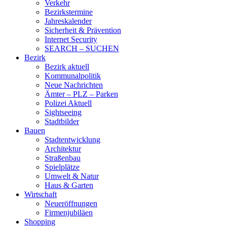
Verkehr
Bezirkstermine
Jahreskalender
Sicherheit & Prävention
Internet Security
SEARCH – SUCHEN
Bezirk
Bezirk aktuell
Kommunalpolitik
Neue Nachrichten
Ämter – PLZ – Parken
Polizei Aktuell
Sightseeing
Stadtbilder
Bauen
Stadtentwicklung
Architektur
Straßenbau
Spielplätze
Umwelt & Natur
Haus & Garten
Wirtschaft
Neueröffnungen
Firmenjubiläen
Shopping