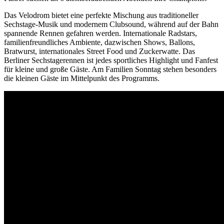
Das Velodrom bietet eine perfekte Mischung aus traditioneller
Sechstage-Musik und modernem Clubsound, während auf der Bahn
spannende Rennen gefahren werden. Internationale Radstars,
familienfreundliches Ambiente, dazwischen Shows, Ballons,
Bratwurst, internationales Street Food und Zuckerwatte. Das
Berliner Sechstagerennen ist jedes sportliches Highlight und Fanfest
für kleine und große Gäste. Am Familien Sonntag stehen besonders
die kleinen Gäste im Mittelpunkt des Programms.