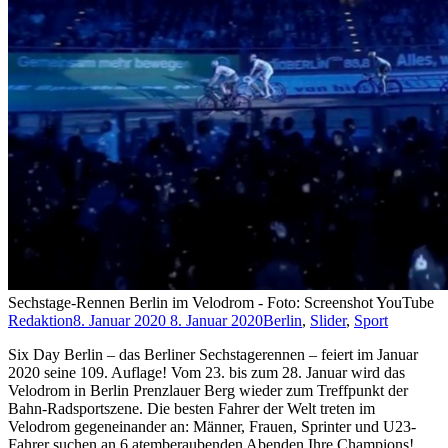
Sechstage-Rennen Berlin im Velodrom - Foto: Screenshot YouTube
Redaktion
8. Januar 2020
8. Januar 2020
Berlin
,
Slider
,
Sport
Six Day Berlin – das Berliner Sechstagerennen – feiert im Januar
2020 seine 109. Auflage! Vom 23. bis zum 28. Januar wird das
Velodrom in Berlin Prenzlauer Berg wieder zum Treffpunkt der
Bahn-Radsportszene. Die besten Fahrer der Welt treten im
Velodrom gegeneinander an: Männer, Frauen, Sprinter und U23-
Fahrer suchen an 6 atemberaubenden Abenden Ihre Champions!