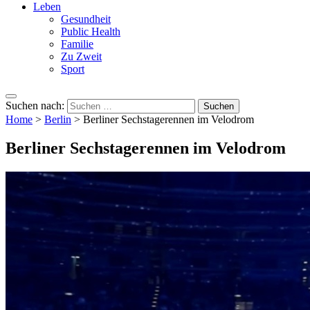
Leben
Gesundheit
Public Health
Familie
Zu Zweit
Sport
Suchen nach:
Home
>
Berlin
>
Berliner Sechstagerennen im Velodrom
Berliner Sechstagerennen im Velodrom