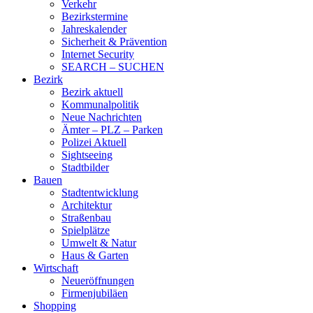
Verkehr
Bezirkstermine
Jahreskalender
Sicherheit & Prävention
Internet Security
SEARCH – SUCHEN
Bezirk
Bezirk aktuell
Kommunalpolitik
Neue Nachrichten
Ämter – PLZ – Parken
Polizei Aktuell
Sightseeing
Stadtbilder
Bauen
Stadtentwicklung
Architektur
Straßenbau
Spielplätze
Umwelt & Natur
Haus & Garten
Wirtschaft
Neueröffnungen
Firmenjubiläen
Shopping