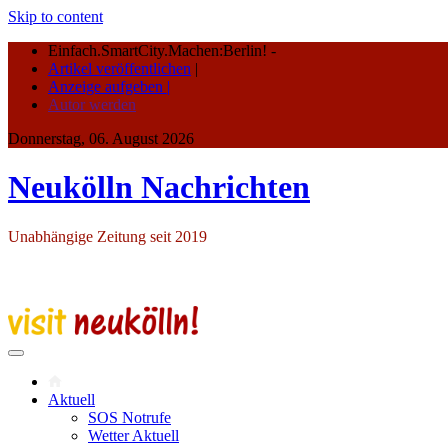
Skip to content
Einfach.SmartCity.Machen:Berlin!
-
Artikel veröffentlichen
|
Anzeige aufgeben |
Autor werden
Donnerstag, 06. August 2026
Neukölln Nachrichten
Unabhängige Zeitung seit 2019
Aktuell
SOS Notrufe
Wetter Aktuell